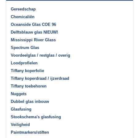
Gereedschap
Chemicaliën
Oceanside Glas COE 96
Delftsblauw glas NIEUW!
Mississippi River Glass
Spectrum Glas
Voordeelglas / restglas / overig
Loodprofielen
Tiffany koperfolie
Tiffany koperdraad / ijzerdraad
Tiffany toebehoren
Nuggets
Dubbel glas inbouw
Glasfusing
Stookschema's glasfusing
Veiligheid
Paintmarkers/stiften