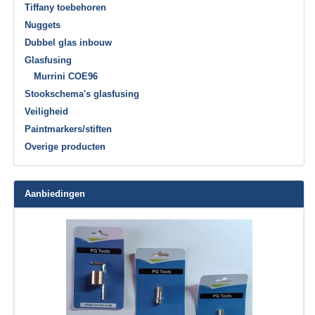
Tiffany toebehoren
Nuggets
Dubbel glas inbouw
Glasfusing
Murrini COE96
Stookschema's glasfusing
Veiligheid
Paintmarkers/stiften
Overige producten
Aanbiedingen