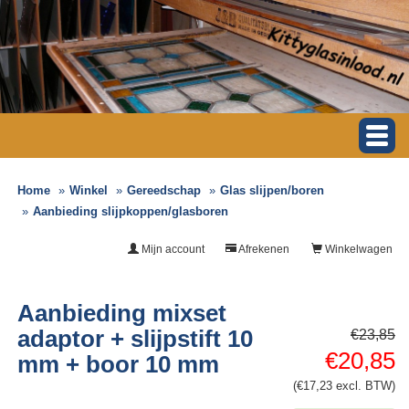
Home
Winkel
Gereedschap
Glas slijpen/boren
Aanbieding slijpkoppen/glasboren
Mijn account
Afrekenen
Winkelwagen
Aanbieding mixset
adaptor + slijpstift 10
€23,85
€20,85
mm + boor 10 mm
(€17,23 excl. BTW)