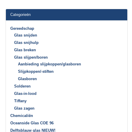
Categorieën
Gereedschap
Glas snijden
Glas snijhulp
Glas breken
Glas slijpen/boren
Aanbieding slijpkoppen/glasboren
Slijpkoppen/-stiften
Glasboren
Solderen
Glas-in-lood
Tiffany
Glas zagen
Chemicaliën
Oceanside Glas COE 96
Delftsblauw glas NIEUW!