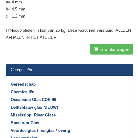
a= 4 mm
b= 4.5 mm
c= 1.2 mm
H4-loodprofielen in kist van 25 kg. Deze wordt niet verstuurd. ALLEEN
AFHALEN IN HET ATELIER!
In winkelwagen
Categorieën
Gereedschap
Chemicaliën
Oceanside Glas COE 96
Delftsblauw glas NIEUW!
Mississippi River Glass
Spectrum Glas
Voordeelglas / restglas / overig