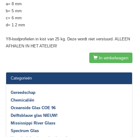
a= 8 mm
b= 5 mm
c= 6 mm
d= 1.2 mm
Y8-loodprofielen in kist van 25 kg. Deze wordt niet verstuurd. ALLEEN
AFHALEN IN HET ATELIER!
In winkelwagen
Categorieën
Gereedschap
Chemicaliën
Oceanside Glas COE 96
Delftsblauw glas NIEUW!
Mississippi River Glass
Spectrum Glas