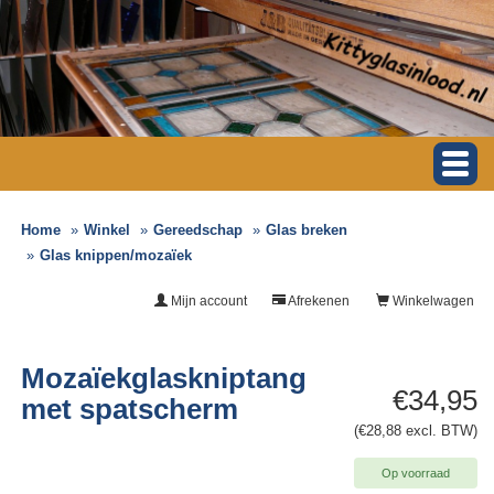
Home
Winkel
Gereedschap
Glas breken
Glas knippen/mozaïek
Mijn account
Afrekenen
Winkelwagen
Mozaïekglaskniptang
€34,95
met spatscherm
(€28,88 excl. BTW)
Op voorraad