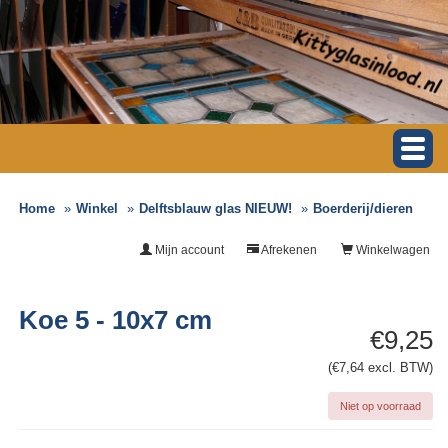
Home
Winkel
Delftsblauw glas NIEUW!
Boerderij/dieren
Mijn account
Afrekenen
Winkelwagen
Koe 5 - 10x7 cm
€9,25
(€7,64 excl. BTW)
Niet op voorraad