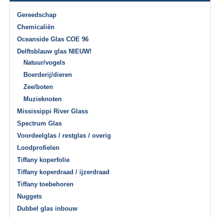
Gereedschap
Chemicaliën
Oceanside Glas COE 96
Delftsblauw glas NIEUW!
Natuur/vogels
Boerderij/dieren
Zee/boten
Muzieknoten
Mississippi River Glass
Spectrum Glas
Voordeelglas / restglas / overig
Loodprofielen
Tiffany koperfolie
Tiffany koperdraad / ijzerdraad
Tiffany toebehoren
Nuggets
Dubbel glas inbouw