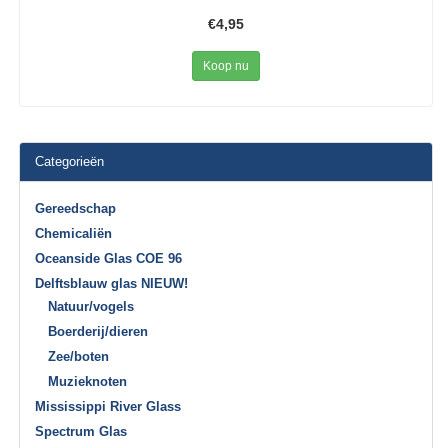
€4,95
Koop nu
Categorieën
Gereedschap
Chemicaliën
Oceanside Glas COE 96
Delftsblauw glas NIEUW!
Natuur/vogels
Boerderij/dieren
Zee/boten
Muzieknoten
Mississippi River Glass
Spectrum Glas