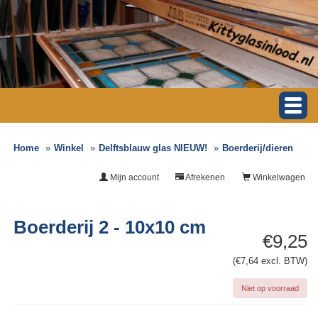
Home
Winkel
Delftsblauw glas NIEUW!
Boerderij/dieren
Mijn account
Afrekenen
Winkelwagen
Boerderij 2 - 10x10 cm
€9,25
(€7,64 excl. BTW)
Niet op voorraad