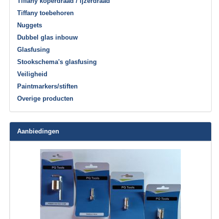
Tiffany koperdraad / ijzerdraad
Tiffany toebehoren
Nuggets
Dubbel glas inbouw
Glasfusing
Stookschema's glasfusing
Veiligheid
Paintmarkers/stiften
Overige producten
Aanbiedingen