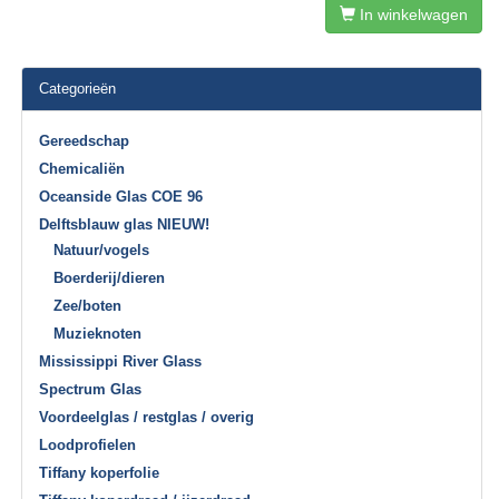
In winkelwagen
Categorieën
Gereedschap
Chemicaliën
Oceanside Glas COE 96
Delftsblauw glas NIEUW!
Natuur/vogels
Boerderij/dieren
Zee/boten
Muzieknoten
Mississippi River Glass
Spectrum Glas
Voordeelglas / restglas / overig
Loodprofielen
Tiffany koperfolie