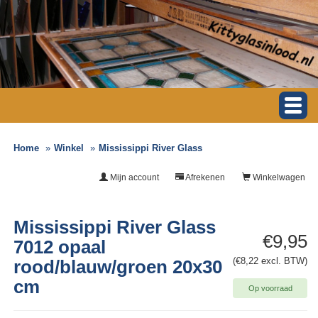
Home
Winkel
Mississippi River Glass
Mijn account
Afrekenen
Winkelwagen
Mississippi River Glass
€9,95
7012 opaal
(€8,22 excl. BTW)
rood/blauw/groen 20x30
cm
Op voorraad