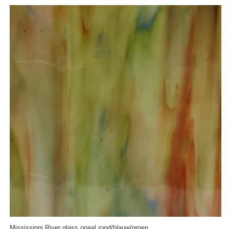
Mississippi River glass opaal rood/blauw/groen