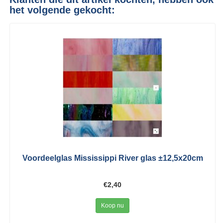
het volgende gekocht:
Voordeelglas Mississippi River glas ±12,5x20cm
€2,40
Koop nu