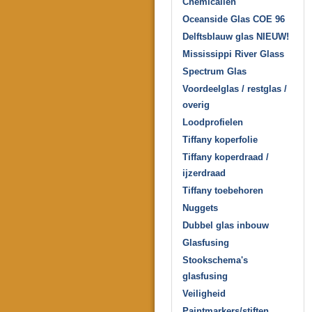
Chemicaliën
Oceanside Glas COE 96
Delftsblauw glas NIEUW!
Mississippi River Glass
Spectrum Glas
Voordeelglas / restglas /
overig
Loodprofielen
Tiffany koperfolie
Tiffany koperdraad /
ijzerdraad
Tiffany toebehoren
Nuggets
Dubbel glas inbouw
Glasfusing
Stookschema's
glasfusing
Veiligheid
Paintmarkers/stiften