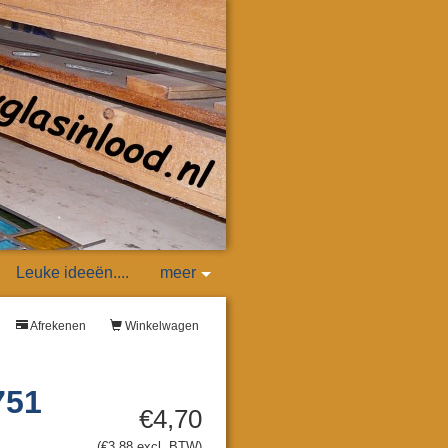
Leuke ideeën....
meer
Afrekenen
Winkelwagen
751
€4,70
(€3,88 excl. BTW)