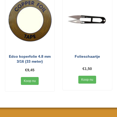
Edco koperfolie 4.8 mm
Folieschaartje
3/16 (33 meter)
€1,50
€9,45
Koop nu
Koop nu