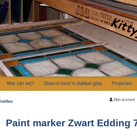
Wie zijn wij?
Glas-in-lood in dubbel glas
Projecten
Mijn account
stiften
Paint marker Zwart Edding 