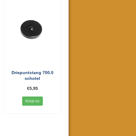
Driepuntstang 700.0
schotel
€5,95
Koop nu