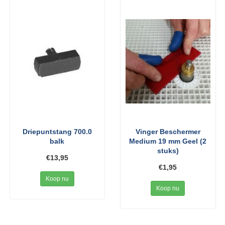
Driepuntstang 700.0
Vinger Beschermer
balk
Medium 19 mm Geel (2
stuks)
€13,95
€1,95
Koop nu
Koop nu