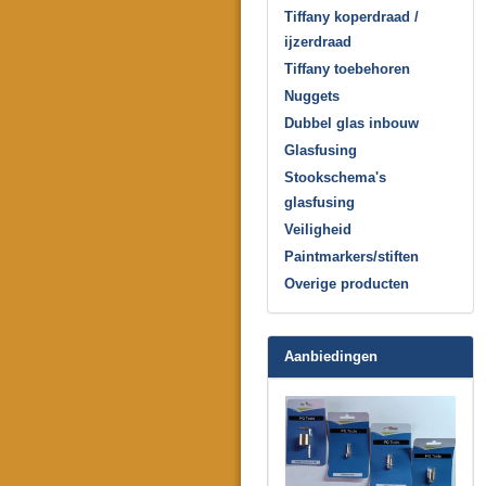
Tiffany koperdraad /
ijzerdraad
Tiffany toebehoren
Nuggets
Dubbel glas inbouw
Glasfusing
Stookschema's
glasfusing
Veiligheid
Paintmarkers/stiften
Overige producten
Aanbiedingen