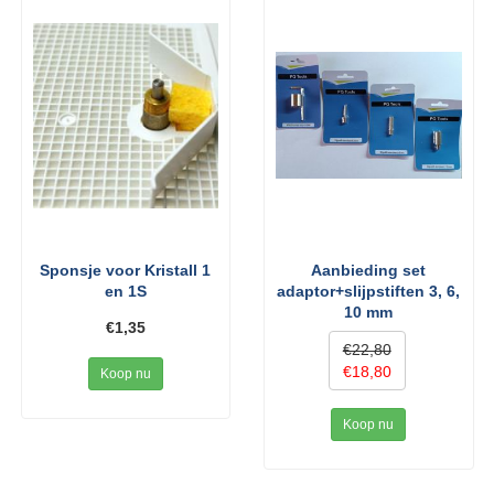
Sponsje voor Kristall 1
Aanbieding set
en 1S
adaptor+slijpstiften 3, 6,
10 mm
€1,35
€22,80
€18,80
Koop nu
Koop nu