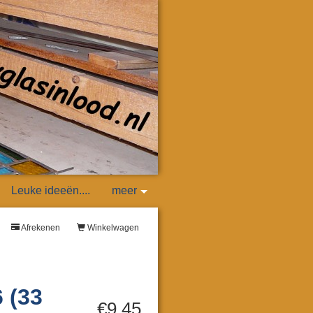
Leuke ideeën....
meer
Afrekenen
Winkelwagen
 (33
€9,45