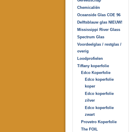
Gereedschap
Chemicaliën
Oceanside Glas COE 96
Delftsblauw glas NIEUW!
Mississippi River Glass
Spectrum Glas
Voordeelglas / restglas /
overig
Loodprofielen
Tiffany koperfolie
Edco Koperfolie
Edco koperfolie
koper
Edco koperfolie
zilver
Edco koperfolie
zwart
Provetro Koperfolie
The FOIL