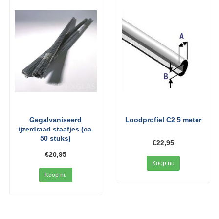
Gegalvaniseerd
Loodprofiel C2 5 meter
ijzerdraad staafjes (ca.
50 stuks)
€22,95
€20,95
Koop nu
Koop nu