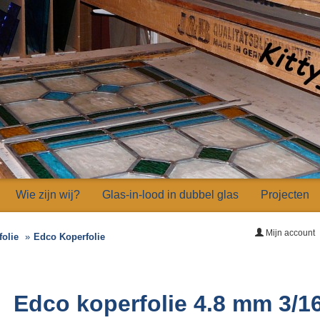
Wie zijn wij?
Glas-in-lood in dubbel glas
Projecten
Mijn account
folie
Edco Koperfolie
Edco koperfolie 4.8 mm 3/16