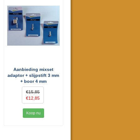
Aanbieding mixset
adaptor + slijpstift 3 mm
+ boor 4 mm
€15,85
€12,85
Koop nu