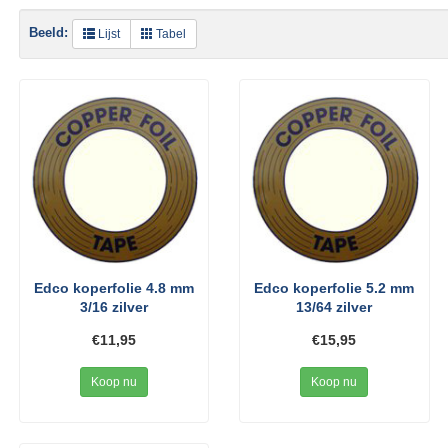
Beeld:
Lijst
Tabel
Edco koperfolie 4.8 mm
Edco koperfolie 5.2 mm
3/16 zilver
13/64 zilver
€11,95
€15,95
Koop nu
Koop nu