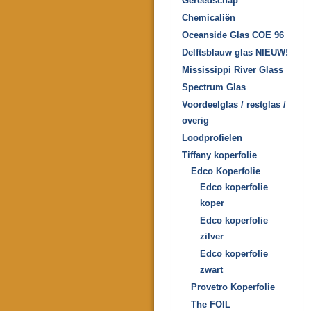
Gereedschap
Chemicaliën
Oceanside Glas COE 96
Delftsblauw glas NIEUW!
Mississippi River Glass
Spectrum Glas
Voordeelglas / restglas /
overig
Loodprofielen
Tiffany koperfolie
Edco Koperfolie
Edco koperfolie
koper
Edco koperfolie
zilver
Edco koperfolie
zwart
Provetro Koperfolie
The FOIL