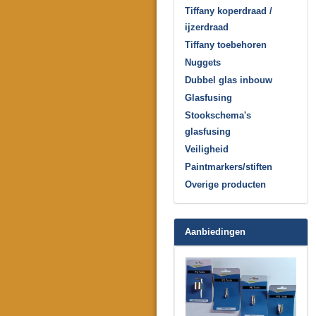
Tiffany koperdraad /
ijzerdraad
Tiffany toebehoren
Nuggets
Dubbel glas inbouw
Glasfusing
Stookschema's
glasfusing
Veiligheid
Paintmarkers/stiften
Overige producten
Aanbiedingen