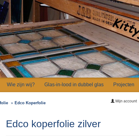
Wie zijn wij?
Glas-in-lood in dubbel glas
Projecten
Mijn account
folie
Edco Koperfolie
Edco koperfolie zilver