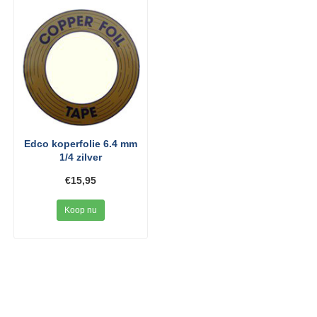
Edco koperfolie 6.4 mm
1/4 zilver
€15,95
Koop nu