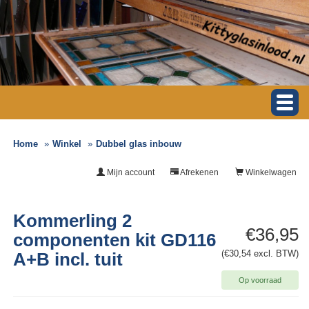
Home
Winkel
Dubbel glas inbouw
Mijn account
Afrekenen
Winkelwagen
Kommerling 2
€36,95
componenten kit GD116
(€30,54 excl. BTW)
A+B incl. tuit
Op voorraad