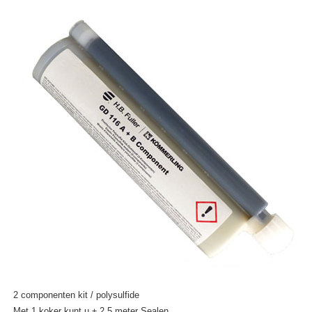
2 componenten kit / polysulfide
Met 1 koker kunt u ± 2,5 meter Sealen.