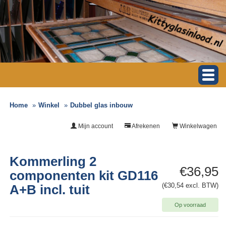
Home
Winkel
Dubbel glas inbouw
Mijn account
Afrekenen
Winkelwagen
Kommerling 2
€36,95
componenten kit GD116
(€30,54 excl. BTW)
A+B incl. tuit
Op voorraad