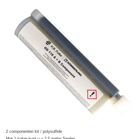
2 componenten kit / polysulfide
Met 1 koker kunt u ± 2,5 meter Sealen.