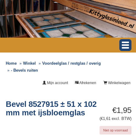
Home
Winkel
Voordeelglas / restglas / overig
- Bevels ruiten
Mijn account
Afrekenen
Winkelwagen
Bevel 8527915 ± 51 x 102
€1,95
mm met ijsbloemglas
(€1,61 excl. BTW)
Niet op voorraad