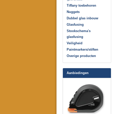
Tiffany toebehoren
Nuggets
Dubbel glas inbouw
Glasfusing
Stookschema's
glasfusing
Veiligheid
Paintmarkers/stiften
Overige producten
Aanbiedingen