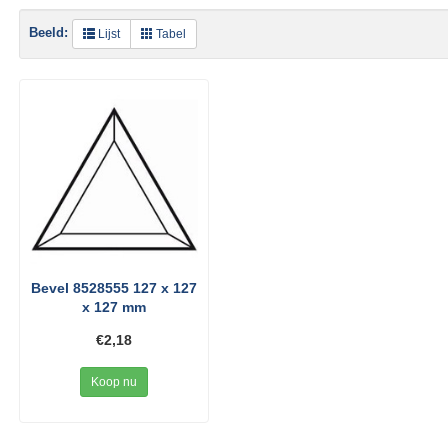
Beeld:
Lijst
Tabel
Bevel 8528555 127 x 127
x 127 mm
€2,18
Koop nu