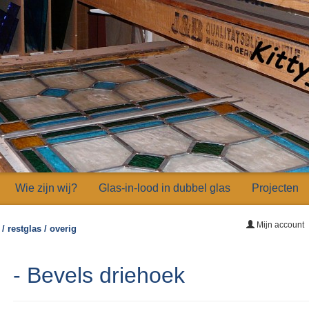
Wie zijn wij?
Glas-in-lood in dubbel glas
Projecten
Mijn account
/ restglas / overig
- Bevels driehoek