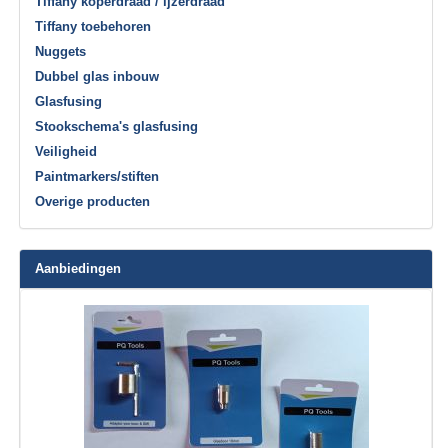
Tiffany koperdraad / ijzerdraad
Tiffany toebehoren
Nuggets
Dubbel glas inbouw
Glasfusing
Stookschema's glasfusing
Veiligheid
Paintmarkers/stiften
Overige producten
Aanbiedingen