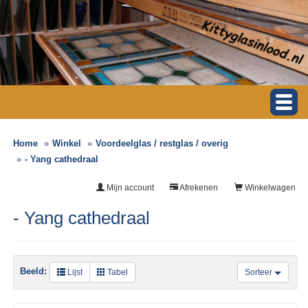
Home
Winkel
Voordeelglas / restglas / overig
- Yang cathedraal
Mijn account
Afrekenen
Winkelwagen
- Yang cathedraal
Beeld:
Lijst
Tabel
Sorteer