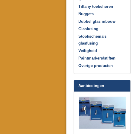
Tiffany toebehoren
Nuggets
Dubbel glas inbouw
Glasfusing
Stookschema's
glasfusing
Veiligheid
Paintmarkers/stiften
Overige producten
Aanbiedingen