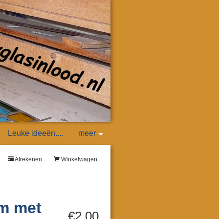
Leuke ideeën....
meer
Afrekenen
Winkelwagen
mm met
€2,00