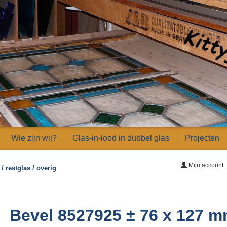
Wie zijn wij?
Glas-in-lood in dubbel glas
Projecten
Mijn account
/ restglas / overig
Bevel 8527925 ± 76 x 127 