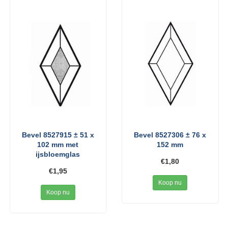
Bevel 8527915 ± 51 x
Bevel 8527306 ± 76 x
102 mm met
152 mm
ijsbloemglas
€1,80
€1,95
Koop nu
Koop nu