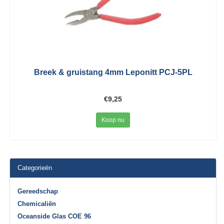
Breek & gruistang 4mm Leponitt PCJ-5PL
€9,25
Koop nu
Categorieën
Gereedschap
Chemicaliën
Oceanside Glas COE 96