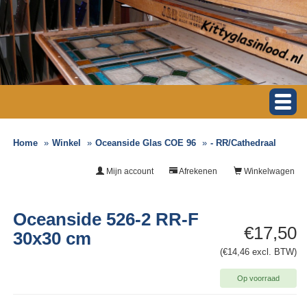
Home
Winkel
Oceanside Glas COE 96
- RR/Cathedraal
Mijn account
Afrekenen
Winkelwagen
Oceanside 526-2 RR-F
€17,50
30x30 cm
(€14,46 excl. BTW)
Op voorraad