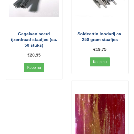
Gegalvaniseerd
Soldeertin loodvrij ca.
ijzerdraad staafjes (ca.
250 gram staafjes
50 stuks)
€19,75
€20,95
Koop nu
Koop nu