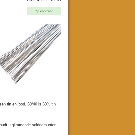
Op voorraad
n tin en lood. 60/40 is 60% tin
n houdt u glimmende soldeerpunten