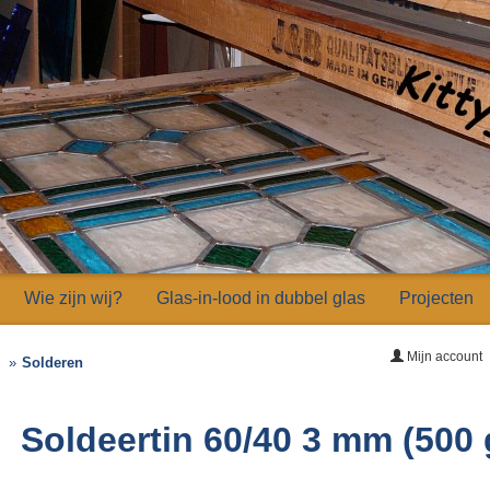
Wie zijn wij?
Glas-in-lood in dubbel glas
Projecten
Mijn account
Solderen
Soldeertin 60/40 3 mm (500