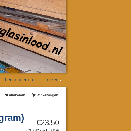
Leuke ideeën....
meer
Afrekenen
Winkelwagen
 gram)
€23,50
(€19,42 excl. BTW)