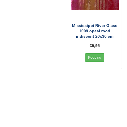
Mississippi River Glass
1009 opaal rood
iridiscent 20x30 cm
€9,95
Koop nu