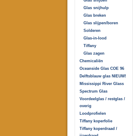
Glas snijden
Glas snijhulp
Glas breken
Glas slijpen/boren
Solderen
Glas-in-lood
Tiffany
Glas zagen
Chemicaliën
Oceanside Glas COE 96
Delftsblauw glas NIEUW!
Mississippi River Glass
Spectrum Glas
Voordeelglas / restglas /
overig
Loodprofielen
Tiffany koperfolie
Tiffany koperdraad /
ijzerdraad