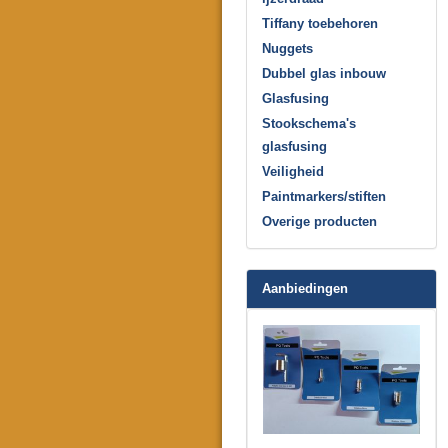
Tiffany toebehoren
Nuggets
Dubbel glas inbouw
Glasfusing
Stookschema's
glasfusing
Veiligheid
Paintmarkers/stiften
Overige producten
Aanbiedingen