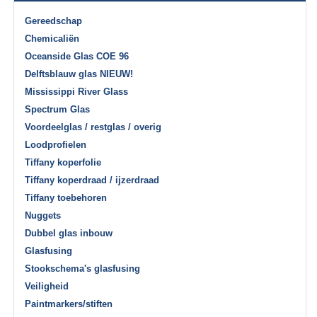
Gereedschap
Chemicaliën
Oceanside Glas COE 96
Delftsblauw glas NIEUW!
Mississippi River Glass
Spectrum Glas
Voordeelglas / restglas / overig
Loodprofielen
Tiffany koperfolie
Tiffany koperdraad / ijzerdraad
Tiffany toebehoren
Nuggets
Dubbel glas inbouw
Glasfusing
Stookschema's glasfusing
Veiligheid
Paintmarkers/stiften