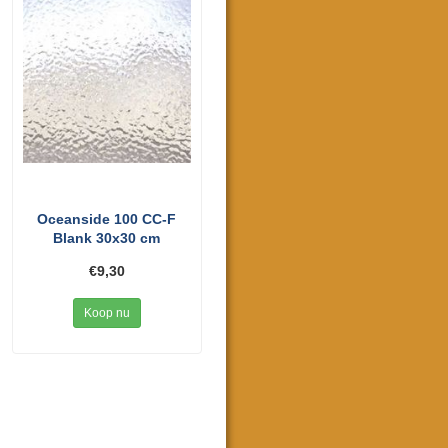
Oceanside 100 CC-F
Blank 30x30 cm
€9,30
Koop nu