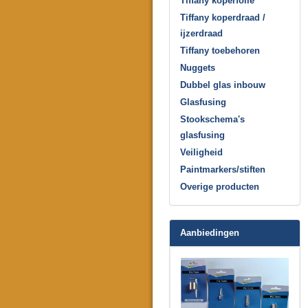
Tiffany koperfolie
Tiffany koperdraad /
ijzerdraad
Tiffany toebehoren
Nuggets
Dubbel glas inbouw
Glasfusing
Stookschema's
glasfusing
Veiligheid
Paintmarkers/stiften
Overige producten
Aanbiedingen