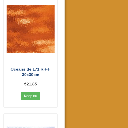
Oceanside 171 RR-F
30x30cm
€21,85
Koop nu