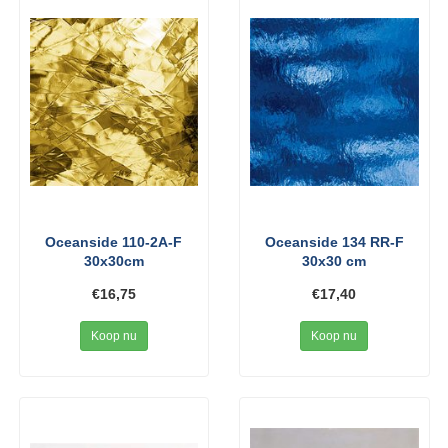
Oceanside 110-2A-F
Oceanside 134 RR-F
30x30cm
30x30 cm
€16,75
€17,40
Koop nu
Koop nu