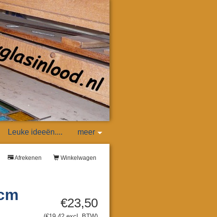
Leuke ideeën....
meer
Afrekenen
Winkelwagen
 cm
€23,50
(€19,42 excl. BTW)