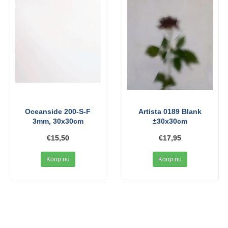
Oceanside 200-S-F
Artista 0189 Blank
3mm, 30x30cm
±30x30cm
€15,50
€17,95
Koop nu
Koop nu