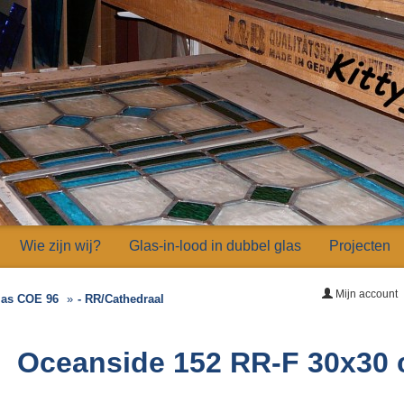
Wie zijn wij?
Glas-in-lood in dubbel glas
Projecten
Mijn account
las COE 96
- RR/Cathedraal
Oceanside 152 RR-F 30x30