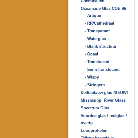
Chemicaliën
Oceanside Glas COE 96
- Artique
- RR/Cathedraal
- Transparant
- Waterglas
- Blank structuur
- Opaal
- Translucent
- Semi-translucent
- Wispy
- Stringers
Delftsblauw glas NIEUW!
Mississippi River Glass
Spectrum Glas
Voordeelglas / restglas /
overig
Loodprofielen