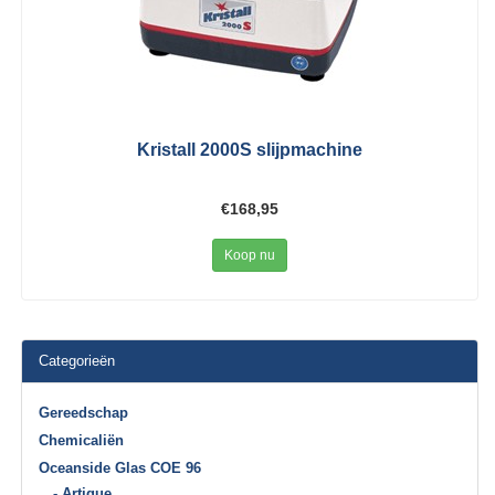
Kristall 2000S slijpmachine
€168,95
Koop nu
Categorieën
Gereedschap
Chemicaliën
Oceanside Glas COE 96
- Artique