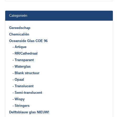
Categorieën
Gereedschap
Chemicaliën
Oceanside Glas COE 96
- Artique
- RR/Cathedraal
- Transparant
- Waterglas
- Blank structuur
- Opaal
- Translucent
- Semi-translucent
- Wispy
- Stringers
Delftsblauw glas NIEUW!