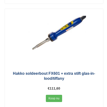
Hakko soldeerbout FX601 + extra stift glas-in-
lood/tiffany
€111,60
Koop nu