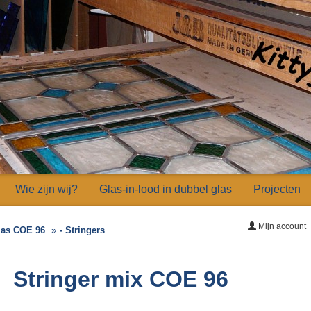
Wie zijn wij?
Glas-in-lood in dubbel glas
Projecten
Mijn account
las COE 96
- Stringers
Stringer mix COE 96