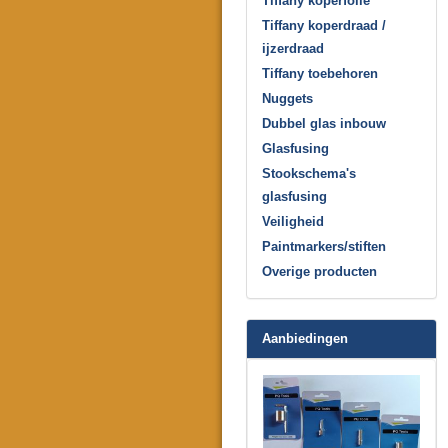
Tiffany koperfolie
Tiffany koperdraad /
ijzerdraad
Tiffany toebehoren
Nuggets
Dubbel glas inbouw
Glasfusing
Stookschema's
glasfusing
Veiligheid
Paintmarkers/stiften
Overige producten
Aanbiedingen