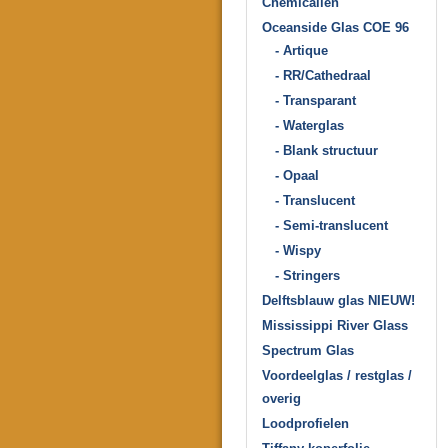
Chemicaliën
Oceanside Glas COE 96
- Artique
- RR/Cathedraal
- Transparant
- Waterglas
- Blank structuur
- Opaal
- Translucent
- Semi-translucent
- Wispy
- Stringers
Delftsblauw glas NIEUW!
Mississippi River Glass
Spectrum Glas
Voordeelglas / restglas /
overig
Loodprofielen