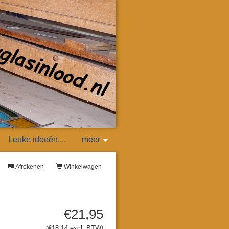
Leuke ideeën....
meer
Afrekenen
Winkelwagen
€21,95
(€18,14 excl. BTW)