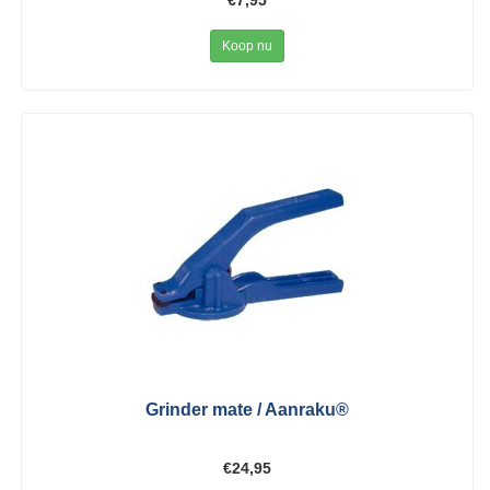
€7,95
Koop nu
Grinder mate / Aanraku®
€24,95