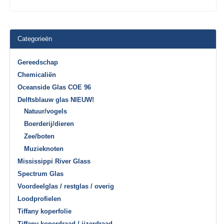
Categorieën
Gereedschap
Chemicaliën
Oceanside Glas COE 96
Delftsblauw glas NIEUW!
Natuur/vogels
Boerderij/dieren
Zee/boten
Muzieknoten
Mississippi River Glass
Spectrum Glas
Voordeelglas / restglas / overig
Loodprofielen
Tiffany koperfolie
Tiffany koperdraad / ijzerdraad