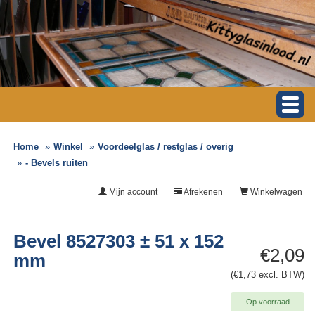
Home
Winkel
Voordeelglas / restglas / overig
- Bevels ruiten
Mijn account
Afrekenen
Winkelwagen
Bevel 8527303 ± 51 x 152
€2,09
mm
(€1,73 excl. BTW)
Op voorraad