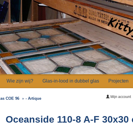
Wie zijn wij?
Glas-in-lood in dubbel glas
Projecten
Mijn account
las COE 96
- Artique
Oceanside 110-8 A-F 30x30