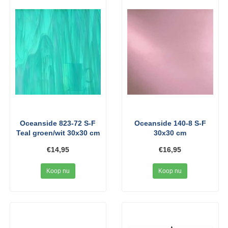
Oceanside 823-72 S-F
Oceanside 140-8 S-F
Teal groen/wit 30x30 cm
30x30 cm
€14,95
€16,95
Koop nu
Koop nu