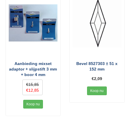
Aanbieding mixset
Bevel 8527303 ± 51 x
adaptor + slijpstift 3 mm
152 mm
+ boor 4 mm
€2,09
€15,85
€12,85
Koop nu
Koop nu