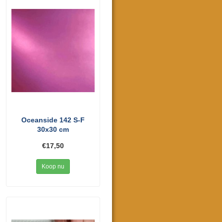
Oceanside 142 S-F
30x30 cm
€17,50
Koop nu