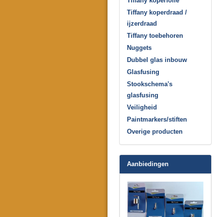
Tiffany koperfolie
Tiffany koperdraad /
ijzerdraad
Tiffany toebehoren
Nuggets
Dubbel glas inbouw
Glasfusing
Stookschema's
glasfusing
Veiligheid
Paintmarkers/stiften
Overige producten
Aanbiedingen