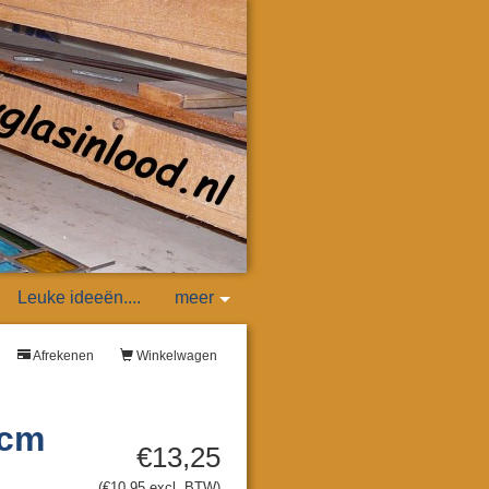
Leuke ideeën....
meer
Afrekenen
Winkelwagen
 cm
€13,25
(€10,95 excl. BTW)