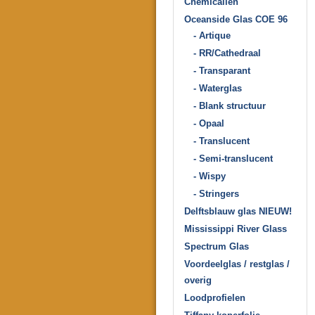
Chemicaliën
Oceanside Glas COE 96
- Artique
- RR/Cathedraal
- Transparant
- Waterglas
- Blank structuur
- Opaal
- Translucent
- Semi-translucent
- Wispy
- Stringers
Delftsblauw glas NIEUW!
Mississippi River Glass
Spectrum Glas
Voordeelglas / restglas /
overig
Loodprofielen