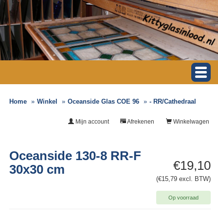
Home
Winkel
Oceanside Glas COE 96
- RR/Cathedraal
Mijn account
Afrekenen
Winkelwagen
Oceanside 130-8 RR-F
€19,10
30x30 cm
(€15,79 excl. BTW)
Op voorraad