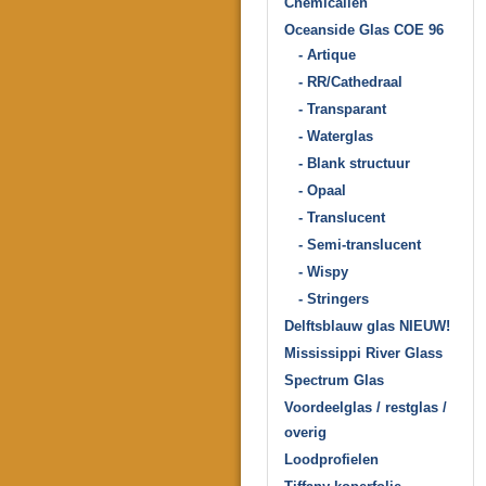
Chemicaliën
Oceanside Glas COE 96
- Artique
- RR/Cathedraal
- Transparant
- Waterglas
- Blank structuur
- Opaal
- Translucent
- Semi-translucent
- Wispy
- Stringers
Delftsblauw glas NIEUW!
Mississippi River Glass
Spectrum Glas
Voordeelglas / restglas /
overig
Loodprofielen