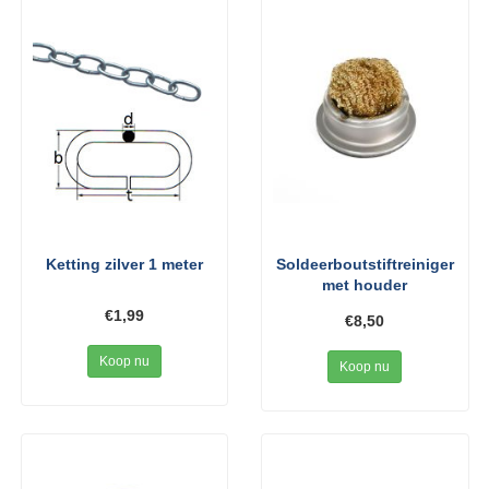
Ketting zilver 1 meter
Soldeerboutstiftreiniger
met houder
€1,99
€8,50
Koop nu
Koop nu