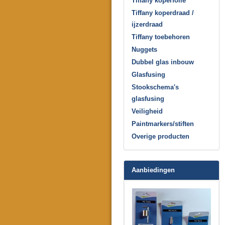
Tiffany koperfolie
Tiffany koperdraad /
ijzerdraad
Tiffany toebehoren
Nuggets
Dubbel glas inbouw
Glasfusing
Stookschema's
glasfusing
Veiligheid
Paintmarkers/stiften
Overige producten
Aanbiedingen