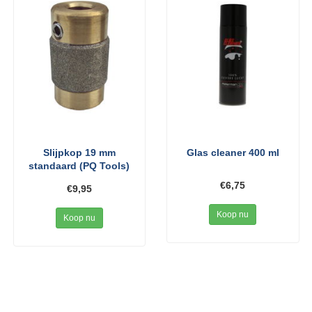
Slijpkop 19 mm
Glas cleaner 400 ml
standaard (PQ Tools)
€6,75
€9,95
Koop nu
Koop nu