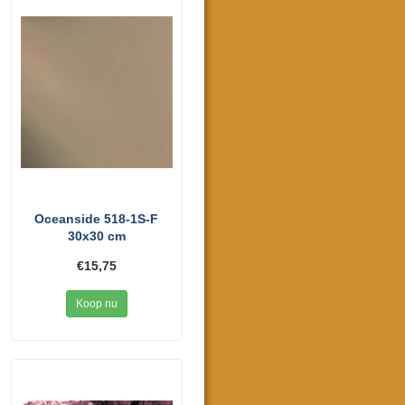
Oceanside 518-1S-F
30x30 cm
€15,75
Koop nu