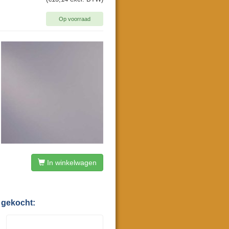
Op voorraad
In winkelwagen
 gekocht: