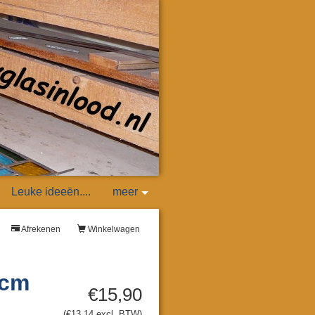
Leuke ideeën....
meer
Afrekenen
Winkelwagen
 cm
€15,90
(€13,14 excl. BTW)