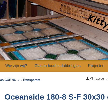
Wie zijn wij?
Glas-in-lood in dubbel glas
Projecten
Mijn account
las COE 96
- Transparant
Oceanside 180-8 S-F 30x30