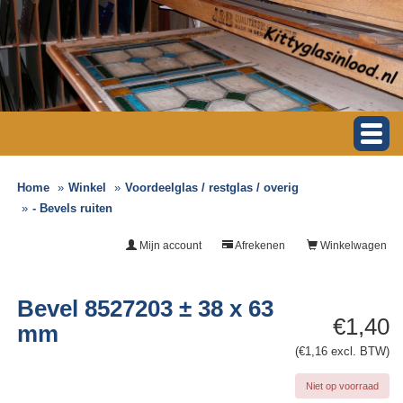
Home
Winkel
Voordeelglas / restglas / overig
- Bevels ruiten
Mijn account
Afrekenen
Winkelwagen
Bevel 8527203 ± 38 x 63
€1,40
mm
(€1,16 excl. BTW)
Niet op voorraad