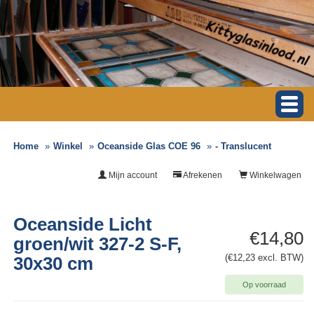
Home
Winkel
Oceanside Glas COE 96
- Translucent
Mijn account
Afrekenen
Winkelwagen
Oceanside Licht
€14,80
groen/wit 327-2 S-F,
(€12,23 excl. BTW)
30x30 cm
Op voorraad