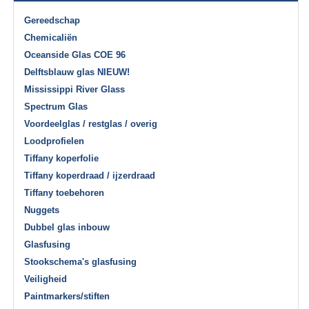
Gereedschap
Chemicaliën
Oceanside Glas COE 96
Delftsblauw glas NIEUW!
Mississippi River Glass
Spectrum Glas
Voordeelglas / restglas / overig
Loodprofielen
Tiffany koperfolie
Tiffany koperdraad / ijzerdraad
Tiffany toebehoren
Nuggets
Dubbel glas inbouw
Glasfusing
Stookschema's glasfusing
Veiligheid
Paintmarkers/stiften