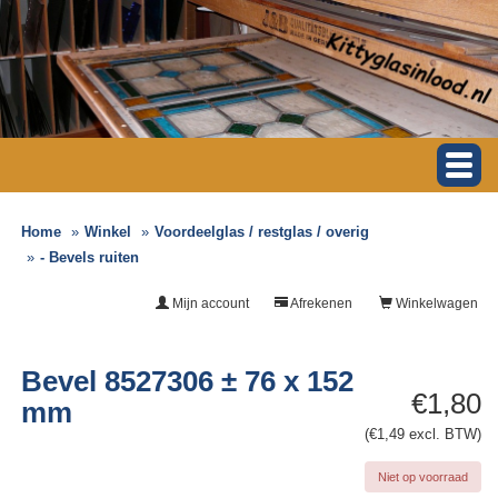
Home
Winkel
Voordeelglas / restglas / overig
- Bevels ruiten
Mijn account
Afrekenen
Winkelwagen
Bevel 8527306 ± 76 x 152
€1,80
mm
(€1,49 excl. BTW)
Niet op voorraad